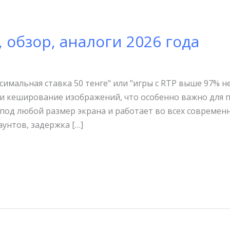
 обзор, аналоги 2026 года
имальная ставка 50 тенге" или "игры с RTP выше 97% н
 и кеширование изображений, что особенно важно для
под любой размер экрана и работает во всех современ
унтов, задержка […]