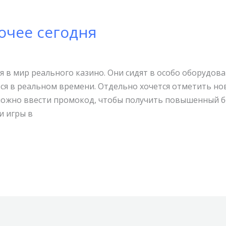
очее сегодня
 в мир реального казино. Они сидят в особо оборудо
ся в реальном времени. Отдельно хочется отметить нов
можно ввести промокод, чтобы получить повышенный б
и игры в