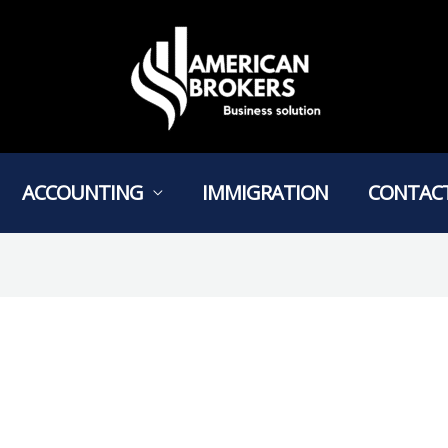
ACCOUNTING
IMMIGRATION
CONTAC