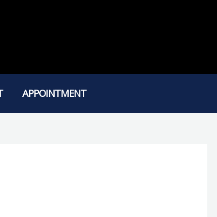
T
APPOINTMENT