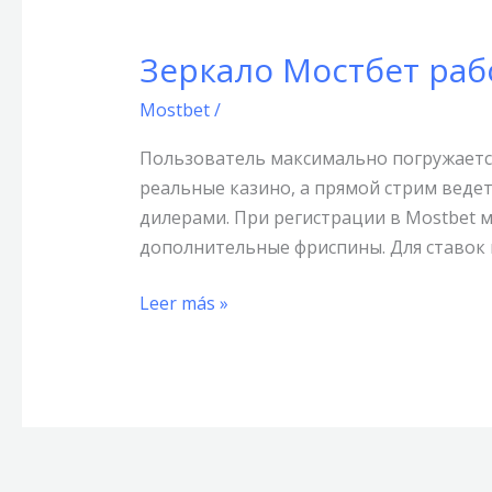
года
Зеркало Мостбет раб
Mostbet
/
Пользователь максимально погружается
реальные казино, а прямой стрим ведет
дилерами. При регистрации в Mostbet 
дополнительные фриспины. Для ставок 
Зеркало
Leer más »
Мостбет
рабочее
сегодня